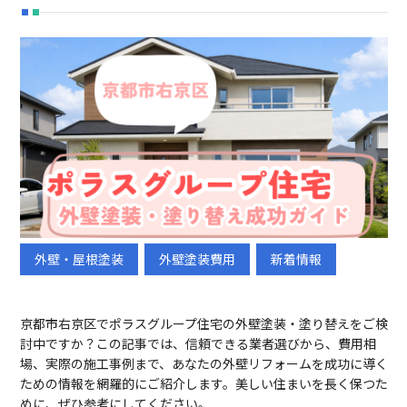
初めての方へ
選ばれる理由
メニュー
施工事例
ブログ
会社概要
採用情報
外壁・屋根塗装
外壁塗装費用
新着情報
新卒採用
中途採用
京都市右京区でポラスグループ住宅の外壁塗装・塗り替えをご検
討中ですか？この記事では、信頼できる業者選びから、費用相
TEL:075-882-1268
場、実際の施工事例まで、あなたの外壁リフォームを成功に導く
ための情報を網羅的にご紹介します。美しい住まいを長く保つた
9:00 ~ 17:30
めに、ぜひ参考にしてください。