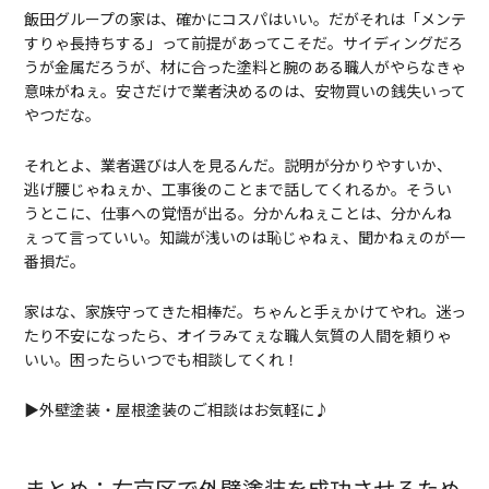
飯田グループの家は、確かにコスパはいい。だがそれは「メンテ
すりゃ長持ちする」って前提があってこそだ。サイディングだろ
うが金属だろうが、材に合った塗料と腕のある職人がやらなきゃ
意味がねぇ。安さだけで業者決めるのは、安物買いの銭失いって
やつだな。
それとよ、業者選びは人を見るんだ。説明が分かりやすいか、
逃げ腰じゃねぇか、工事後のことまで話してくれるか。そうい
うとこに、仕事への覚悟が出る。分かんねぇことは、分かんね
ぇって言っていい。知識が浅いのは恥じゃねぇ、聞かねぇのが一
番損だ。
家はな、家族守ってきた相棒だ。ちゃんと手ぇかけてやれ。迷っ
たり不安になったら、オイラみてぇな職人気質の人間を頼りゃ
いい。困ったらいつでも相談してくれ！
▶外壁塗装・屋根塗装のご相談はお気軽に♪
まとめ：右京区で外壁塗装を成功させるため