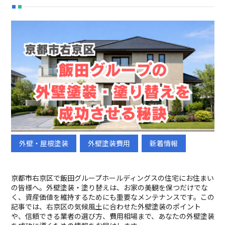
初めての方へ
選ばれる理由
メニュー
施工事例
外壁・屋根塗装
外壁塗装費用
新着情報
ブログ
会社概要
採用情報
京都市右京区で飯田グループホールディングスの住宅にお住まい
新卒採用
中途採用
の皆様へ。外壁塗装・塗り替えは、お家の美観を保つだけでな
く、資産価値を維持するためにも重要なメンテナンスです。この
記事では、右京区の気候風土に合わせた外壁塗装のポイント
や、信頼できる業者の選び方、費用相場まで、あなたの外壁塗装