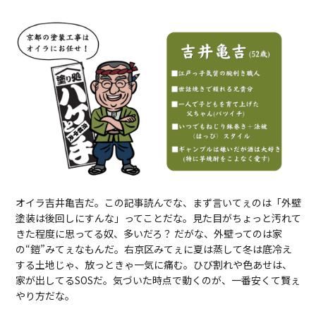
オイラ吉井亀吉だ。この記事読んでな、まず言いてぇのは「外壁
塗装は後回しにすんな」ってことだな。見た目がちょっと汚れて
きた程度に思ってる奴、多いだろ？ だがな、外壁ってのは家
の“鎧”みてぇなもんだ。右京区みてぇに夏は蒸して冬は底冷え
する土地じゃ、放っときゃ一気に痛む。ひび割れや色あせは、
家が出してるSOSだ。気づいた時点で動くのが、一番安くて賢ぇ
やり方だな。