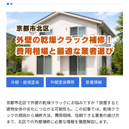
初めての方へ
選ばれる理由
メニュー
施工事例
ブログ
会社概要
外壁・屋根塗装
外壁塗装費用
新着情報
採用情報
新卒採用
中途採用
京都市北区で外壁の乾燥クラックにお悩みですか？放置すると
建物全体の劣化につながる可能性も。この記事では、乾燥クラ
ックの原因から補修方法、費用相場、信頼できる業者の選び方
まで、北区での外壁補修に必要な情報を徹底解説します。
TEL:075-882-1268