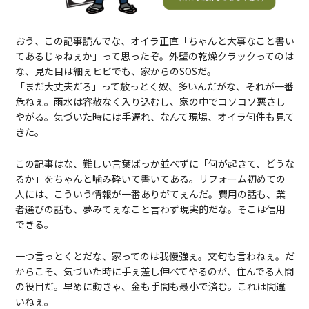
おう、この記事読んでな、オイラ正直「ちゃんと大事なこと書い
てあるじゃねぇか」って思ったぞ。外壁の乾燥クラックってのは
な、見た目は細ぇヒビでも、家からのSOSだ。
「まだ大丈夫だろ」って放っとく奴、多いんだがな、それが一番
危ねぇ。雨水は容赦なく入り込むし、家の中でコソコソ悪さし
やがる。気づいた時には手遅れ、なんて現場、オイラ何件も見て
きた。
この記事はな、難しい言葉ばっか並べずに「何が起きて、どうな
るか」をちゃんと噛み砕いて書いてある。リフォーム初めての
人には、こういう情報が一番ありがてぇんだ。費用の話も、業
者選びの話も、夢みてぇなこと言わず現実的だな。そこは信用
できる。
一つ言っとくとだな、家ってのは我慢強ぇ。文句も言わねぇ。だ
からこそ、気づいた時に手ぇ差し伸べてやるのが、住んでる人間
の役目だ。早めに動きゃ、金も手間も最小で済む。これは間違
いねぇ。