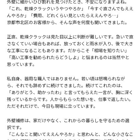
外壁に細かいひび割れを見つけたとき、不安になりますよね。
「これ、乾燥クラックいうやつやろか」「今すぐ直さんでもええ
んやろか」「費用、どれくらい見といたらええんやろ…」
京都市北区のお客様から、そんな声を何度も聞いてきました。
正直、乾燥クラックは見た目以上に判断が難しいです。急いで直
さなくていい場合もあれば、放っておくと雨水が入り、後で大き
な工事になることもあります。だからこそ「相場を知りたい」
「高い工事を勧められたらどうしよ」と悩まれるのは当然やと
思っています。
私自身、器用な職人ではありません。若い頃は怒鳴られなが
ら、それでも辞めずに続けてきました。続けてこれたのは、
「ありがとう、助かったわ」と言ってもらえた一言が、胸に深く
残っているからです。人からもらった想いを、仕事で返したい。
ただそれだけで、今日も現場に立っています。
外壁補修は、家だけやなく、これからの暮らしを守るための選
択です。
「こんなこと聞いてええんやろか」と思わんと、どんな小さなこ