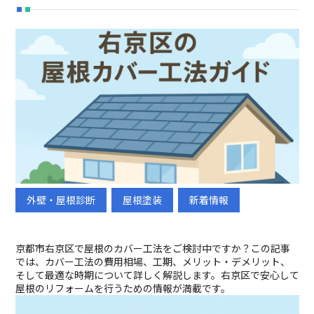
外壁・屋根診断
屋根塗装
新着情報
初めての方へ
選ばれる理由
メニュー
施工事例
京都市右京区で屋根のカバー工法をご検討中ですか？この記事
ブログ
会社概要
では、カバー工法の費用相場、工期、メリット・デメリット、
そして最適な時期について詳しく解説します。右京区で安心して
採用情報
屋根のリフォームを行うための情報が満載です。
新卒採用
中途採用