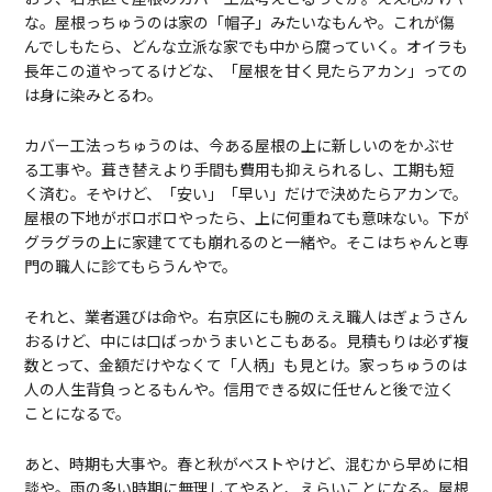
な。屋根っちゅうのは家の「帽子」みたいなもんや。これが傷
んでしもたら、どんな立派な家でも中から腐っていく。オイラも
長年この道やってるけどな、「屋根を甘く見たらアカン」っての
は身に染みとるわ。
カバー工法っちゅうのは、今ある屋根の上に新しいのをかぶせ
る工事や。葺き替えより手間も費用も抑えられるし、工期も短
く済む。そやけど、「安い」「早い」だけで決めたらアカンで。
屋根の下地がボロボロやったら、上に何重ねても意味ない。下が
グラグラの上に家建てても崩れるのと一緒や。そこはちゃんと専
門の職人に診てもらうんやで。
それと、業者選びは命や。右京区にも腕のええ職人はぎょうさん
おるけど、中には口ばっかうまいとこもある。見積もりは必ず複
数とって、金額だけやなくて「人柄」も見とけ。家っちゅうのは
人の人生背負っとるもんや。信用できる奴に任せんと後で泣く
ことになるで。
あと、時期も大事や。春と秋がベストやけど、混むから早めに相
談や。雨の多い時期に無理してやると、えらいことになる。屋根