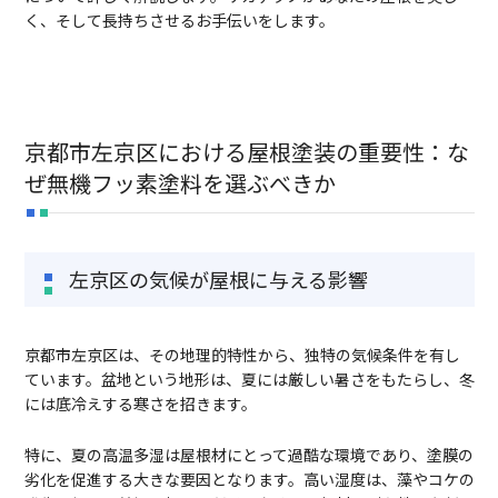
く、そして長持ちさせるお手伝いをします。
新卒採用
中途採用
TEL:075-882-1268
京都市左京区における屋根塗装の重要性：な
9:00 ~ 17:30
ぜ無機フッ素塗料を選ぶべきか
左京区の気候が屋根に与える影響
京都市左京区は、その地理的特性から、独特の気候条件を有し
ています。盆地という地形は、夏には厳しい暑さをもたらし、冬
には底冷えする寒さを招きます。
特に、夏の高温多湿は屋根材にとって過酷な環境であり、塗膜の
劣化を促進する大きな要因となります。高い湿度は、藻やコケの