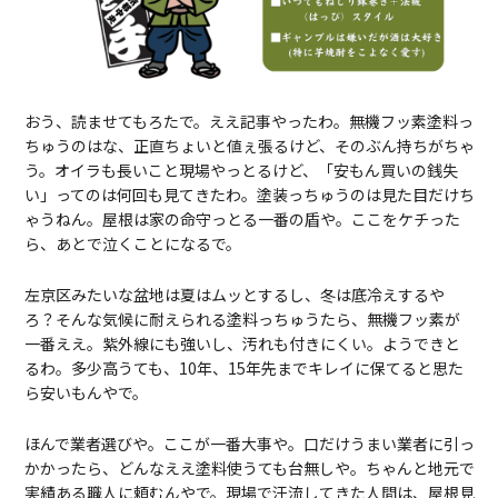
おう、読ませてもろたで。ええ記事やったわ。無機フッ素塗料っ
ちゅうのはな、正直ちょいと値ぇ張るけど、そのぶん持ちがちゃ
う。オイラも長いこと現場やっとるけど、「安もん買いの銭失
い」ってのは何回も見てきたわ。塗装っちゅうのは見た目だけち
ゃうねん。屋根は家の命守っとる一番の盾や。ここをケチった
ら、あとで泣くことになるで。
左京区みたいな盆地は夏はムッとするし、冬は底冷えするや
ろ？そんな気候に耐えられる塗料っちゅうたら、無機フッ素が
一番ええ。紫外線にも強いし、汚れも付きにくい。ようできと
るわ。多少高うても、10年、15年先までキレイに保てると思た
ら安いもんやで。
ほんで業者選びや。ここが一番大事や。口だけうまい業者に引っ
かかったら、どんなええ塗料使うても台無しや。ちゃんと地元で
実績ある職人に頼むんやで。現場で汗流してきた人間は、屋根見