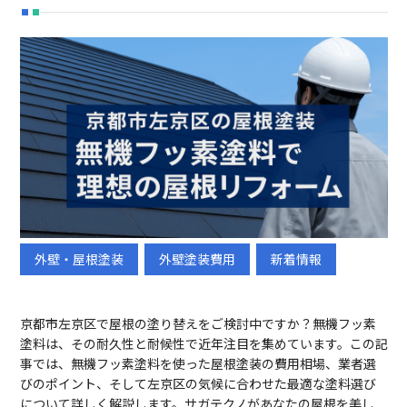
外壁・屋根塗装
外壁塗装費用
新着情報
初めての方へ
選ばれる理由
京都市左京区で屋根の塗り替えをご検討中ですか？無機フッ素
メニュー
施工事例
塗料は、その耐久性と耐候性で近年注目を集めています。この記
事では、無機フッ素塗料を使った屋根塗装の費用相場、業者選
ブログ
会社概要
びのポイント、そして左京区の気候に合わせた最適な塗料選び
採用情報
について詳しく解説します。サガテクノがあなたの屋根を美し