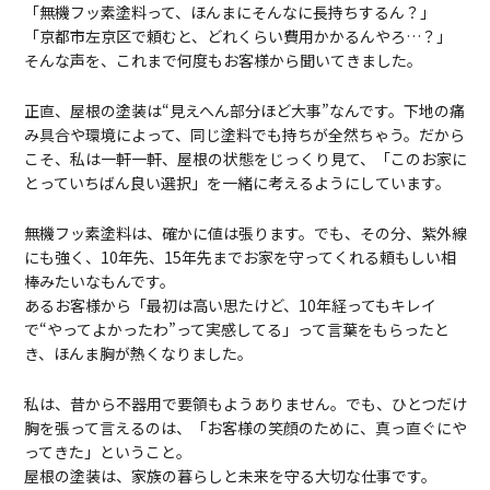
「無機フッ素塗料って、ほんまにそんなに長持ちするん？」
「京都市左京区で頼むと、どれくらい費用かかるんやろ…？」
そんな声を、これまで何度もお客様から聞いてきました。
正直、屋根の塗装は“見えへん部分ほど大事”なんです。下地の痛
み具合や環境によって、同じ塗料でも持ちが全然ちゃう。だから
こそ、私は一軒一軒、屋根の状態をじっくり見て、「このお家に
とっていちばん良い選択」を一緒に考えるようにしています。
無機フッ素塗料は、確かに値は張ります。でも、その分、紫外線
にも強く、10年先、15年先までお家を守ってくれる頼もしい相
棒みたいなもんです。
あるお客様から「最初は高い思たけど、10年経ってもキレイ
で“やってよかったわ”って実感してる」って言葉をもらったと
き、ほんま胸が熱くなりました。
私は、昔から不器用で要領もようありません。でも、ひとつだけ
胸を張って言えるのは、「お客様の笑顔のために、真っ直ぐにや
ってきた」ということ。
屋根の塗装は、家族の暮らしと未来を守る大切な仕事です。