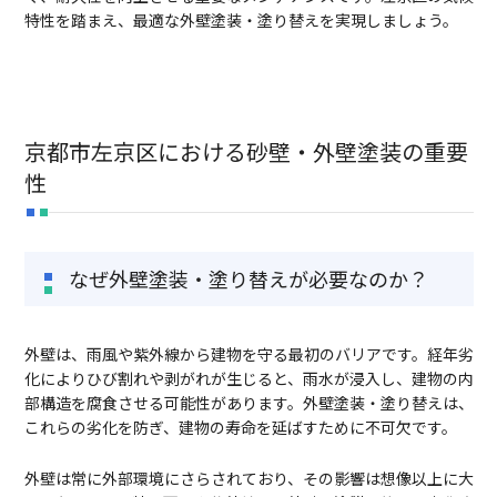
特性を踏まえ、最適な外壁塗装・塗り替えを実現しましょう。
新卒採用
中途採用
TEL:075-882-1268
京都市左京区における砂壁・外壁塗装の重要
9:00 ~ 17:30
性
なぜ外壁塗装・塗り替えが必要なのか？
外壁は、雨風や紫外線から建物を守る最初のバリアです。経年劣
化によりひび割れや剥がれが生じると、雨水が浸入し、建物の内
部構造を腐食させる可能性があります。外壁塗装・塗り替えは、
これらの劣化を防ぎ、建物の寿命を延ばすために不可欠です。
外壁は常に外部環境にさらされており、その影響は想像以上に大