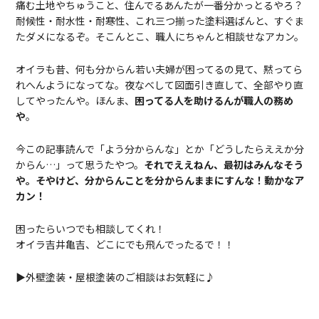
痛む土地やちゅうこと、住んでるあんたが一番分かっとるやろ？
耐候性・耐水性・耐寒性、これ三つ揃った塗料選ばんと、すぐま
たダメになるぞ。そこんとこ、職人にちゃんと相談せなアカン。
オイラも昔、何も分からん若い夫婦が困ってるの見て、黙ってら
れへんようになってな。夜なべして図面引き直して、全部やり直
してやったんや。ほんま、
困ってる人を助けるんが職人の務め
や
。
今この記事読んで「よう分からんな」とか「どうしたらええか分
からん…」って思うたやつ。
それでええねん、最初はみんなそう
や。そやけど、分からんことを分からんままにすんな！動かなア
カン！
困ったらいつでも相談してくれ！
オイラ吉井亀吉、どこにでも飛んでったるで！！
▶外壁塗装・屋根塗装のご相談はお気軽に♪