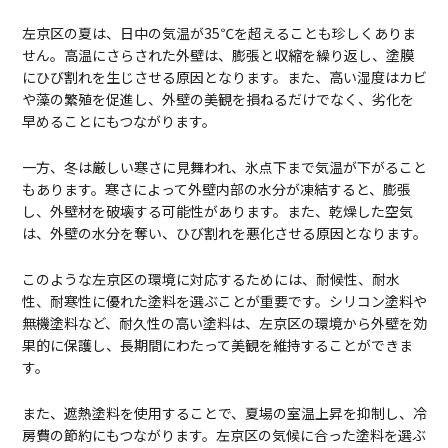
左京区の夏は、日中の気温が35℃を超えることも珍しくありま
せん。高温にさらされた外壁は、膨張と収縮を繰り返し、塗膜
にひび割れを生じさせる原因となります。また、高い湿度はカビ
や藻の繁殖を促進し、外壁の美観を損ねるだけでなく、劣化を
早めることにもつながります。
一方、冬は厳しい寒さに見舞われ、氷点下まで気温が下がること
もあります。寒さによって外壁内部の水分が凍結すると、膨張
し、外壁材を破壊する可能性があります。また、乾燥した空気
は、外壁の水分を奪い、ひび割れを悪化させる原因となります。
このような左京区の環境に対応するためには、耐候性、耐水
性、耐寒性に優れた塗料を選ぶことが重要です。シリコン塗料や
無機塗料など、耐久性の高い塗料は、左京区の環境から外壁を効
果的に保護し、長期間にわたって美観を維持することができま
す。
また、遮熱塗料を使用することで、夏場の室温上昇を抑制し、冷
房費の節約にもつながります。左京区の気候に合った塗料を選ぶ