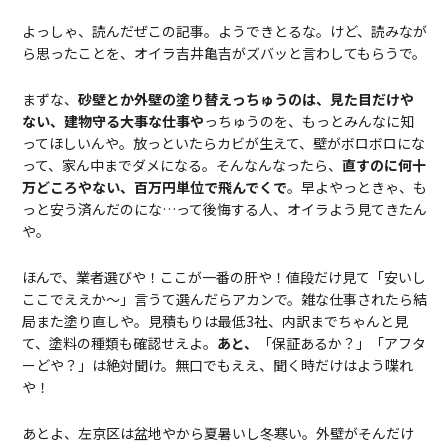
よっしゃ、読んだぜこの記事。ようできとるな。けど、読みなが
ら思ったことを、オイラ吉井亀吉がズバッと言わしてもらうで。
まずな、
砂壁とか外壁の塗り替えっちゅうのは、見た目だけや
ない、建物守る大事な仕事や
っちゅうのを、もっとみんなに知
ってほしいんや。放っといたらカビが生えて、壁がボロボロにな
って、家ん中までダメになる。そんなんなったら、
直すのに何十
万どころやない、百万円単位で飛んでくで
。早よやっときゃ、も
っと安う済んだのにな…って後悔する人、オイラよう見てきたん
や。
ほんで、業者選びや！ここが一番の肝や！値段だけ見て「安いし
ここでええか〜」言うて選んだらアカンで。雑な仕事されたら結
局また塗り直しや。見積もりは最低3社、内訳までちゃんと見
て、塗料の種類も確認せえよ。
あと、
「保証あるか？」「アフタ
ーどや？」は絶対聞け。無口でもええ、聞く時だけはよう喋れ
や！
あとよ、左京区は盆地やから夏暑いし冬寒い。外壁がそんだけ