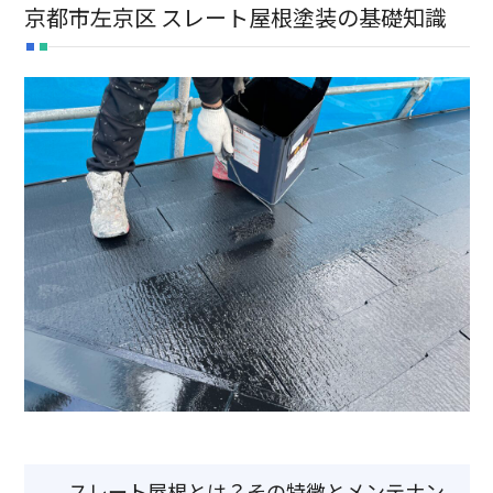
京都市左京区 スレート屋根塗装の基礎知識
新卒採用
中途採用
TEL:075-882-1268
9:00 ~ 17:30
スレート屋根とは？その特徴とメンテナン