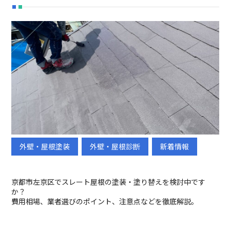
外壁・屋根塗装
外壁・屋根診断
新着情報
初めての方へ
選ばれる理由
京都市左京区でスレート屋根の塗装・塗り替えを検討中です
メニュー
施工事例
か？
ブログ
会社概要
費用相場、業者選びのポイント、注意点などを徹底解説。
採用情報