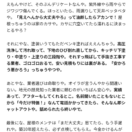
えもんやけど、そのぶんデリケートなんや。紫外線やら雨やらで
ジワジワ傷んでくる。ほっといたら、雨漏りして天井ベッタベタ
や。
「見えへんから大丈夫やろ」って油断したらアカンで！
屋
根っちゅうのは家のカサや。カサに穴空いてたら濡れるに決まっ
とるやろ？
それにやな、塗装いうてもただペンキ塗ればええんちゃう。
高圧
洗浄して汚れ取って、下地のひび割れ直してから、キッチリ下塗
り・中塗り・上塗りの三段階や。それすっ飛ばして手抜き工事す
る業者、ゴロゴロおるで。安い見積もりには裏がある。「安かろ
う悪かろう」っちゅうやつや。
あとやな、業者選びは命取りや。オイラが言うんやから間違い
ない。地元の顔見知った業者に頼むのがいちばん安心や。
実績
あって、アフターもしてくれるとこ。名前聞いたこともないとこ
から「今だけ特価！」なんて電話かかってきたら、そんなん即シ
ャットアウトや。舐められたら終いやで。
最後にな、屋根のメンテは「まだ大丈夫」思てたら、もう手遅
れや。築10年超えたら、必ず点検してもらえ。今金かけるんが