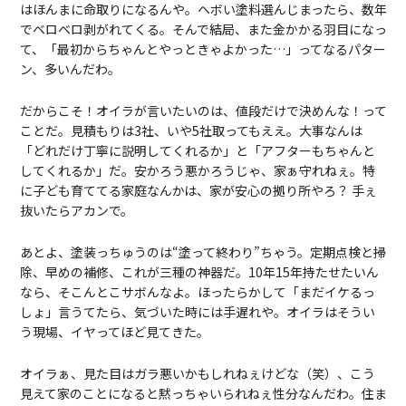
はほんまに命取りになるんや。ヘボい塗料選んじまったら、数年
でベロベロ剥がれてくる。そんで結局、また金かかる羽目になっ
て、「最初からちゃんとやっときゃよかった…」ってなるパター
ン、多いんだわ。
だからこそ！オイラが言いたいのは、値段だけで決めんな！って
ことだ。見積もりは3社、いや5社取ってもええ。大事なんは
「どれだけ丁寧に説明してくれるか」と「アフターもちゃんと
してくれるか」だ。安かろう悪かろうじゃ、家ぁ守れねぇ。特
に子ども育ててる家庭なんかは、家が安心の拠り所やろ？ 手ぇ
抜いたらアカンで。
あとよ、塗装っちゅうのは“塗って終わり”ちゃう。定期点検と掃
除、早めの補修、これが三種の神器だ。10年15年持たせたいん
なら、そこんとこサボんなよ。ほったらかして「まだイケるっ
しょ」言うてたら、気づいた時には手遅れや。オイラはそうい
う現場、イヤってほど見てきた。
オイラぁ、見た目はガラ悪いかもしれねぇけどな（笑）、こう
見えて家のことになると黙っちゃいられねぇ性分なんだわ。住ま