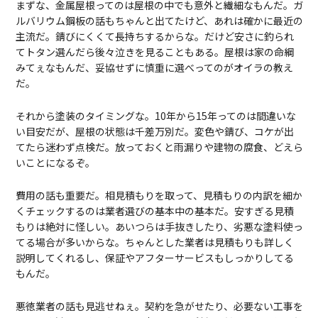
まずな、金属屋根ってのは屋根の中でも意外と繊細なもんだ。ガ
ルバリウム鋼板の話もちゃんと出てたけど、あれは確かに最近の
主流だ。錆びにくくて長持ちするからな。だけど安さに釣られ
てトタン選んだら後々泣きを見ることもある。屋根は家の命綱
みてぇなもんだ、妥協せずに慎重に選べってのがオイラの教え
だ。
それから塗装のタイミングな。10年から15年ってのは間違いな
い目安だが、屋根の状態は千差万別だ。変色や錆び、コケが出
てたら迷わず点検だ。放っておくと雨漏りや建物の腐食、どえら
いことになるぞ。
費用の話も重要だ。相見積もりを取って、見積もりの内訳を細か
くチェックするのは業者選びの基本中の基本だ。安すぎる見積
もりは絶対に怪しい。あいつらは手抜きしたり、劣悪な塗料使っ
てる場合が多いからな。ちゃんとした業者は見積もりも詳しく
説明してくれるし、保証やアフターサービスもしっかりしてる
もんだ。
悪徳業者の話も見逃せねぇ。契約を急がせたり、必要ない工事を