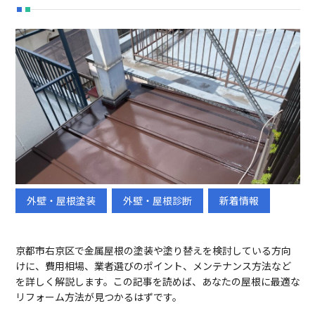
外壁・屋根塗装
外壁・屋根診断
新着情報
初めての方へ
選ばれる理由
京都市右京区で金属屋根の塗装や塗り替えを検討している方向
メニュー
施工事例
けに、費用相場、業者選びのポイント、メンテナンス方法など
ブログ
会社概要
を詳しく解説します。この記事を読めば、あなたの屋根に最適な
リフォーム方法が見つかるはずです。
採用情報