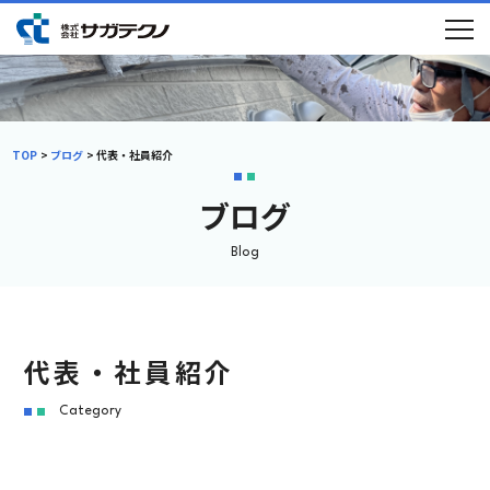
TOP
ブログ
代表・社員紹介
ブログ
初めての方へ
選ばれる理由
メニュー
施工事例
Blog
ブログ
会社概要
採用情報
代表・社員紹介
新卒採用
中途採用
Category
TEL:075-882-1268
9:00 ~ 17:30